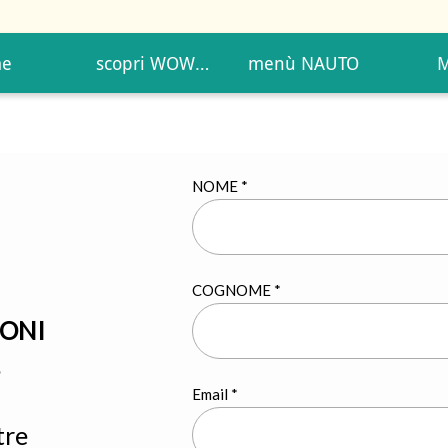
e
scopri WOW
menù NAUTO
DELUXE LIST
NOME *
COGNOME *
ONI
e
Email *
tre